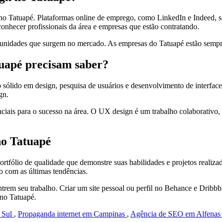
o Tatuapé. Plataformas online de emprego, como LinkedIn e Indeed, são
nhecer profissionais da área e empresas que estão contratando.
ortunidades que surgem no mercado. As empresas do Tatuapé estão sempr
tuapé precisam saber?
sólido em design, pesquisa de usuários e desenvolvimento de interfac
gn.
ais para o sucesso na área. O UX design é um trabalho colaborativo, 
no Tatuapé
ortfólio de qualidade que demonstre suas habilidades e projetos reali
o com as últimas tendências.
ntrem seu trabalho. Criar um site pessoal ou perfil no Behance e Dribb
 no Tatuapé.
o Sul
,
Propaganda internet em Campinas
,
Agência de SEO em Alfena