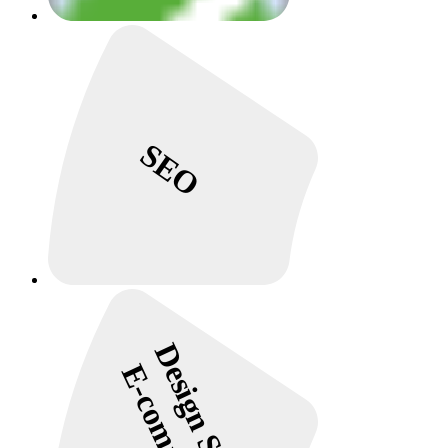
SEO
Design Site e
E-commerce