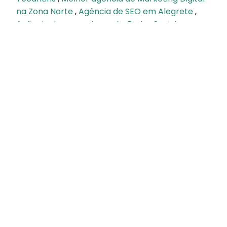
na Zona Norte
,
Agência de SEO em Alegrete
,
Agência de gerenciamento Redes Sociais em
Brasília
Baixe nosso guia
do
instagram
BAIXE GRATUITAMENTE