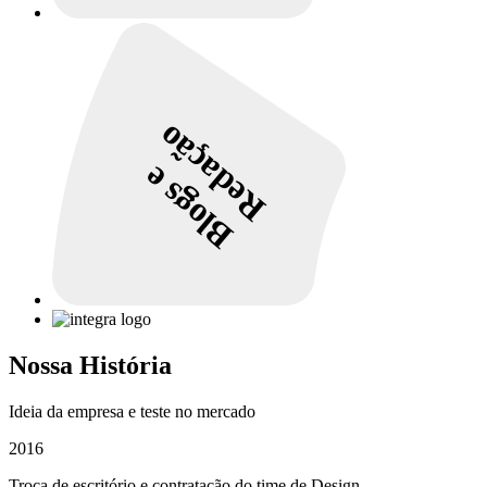
Redação
Blogs e
Nossa História
Ideia da empresa e teste no mercado
2016
Troca de escritório e contratação do time de Design