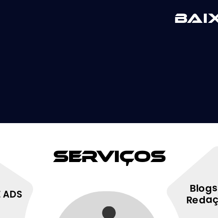
Bai
Serviços
Blogs
 ADS
Reda