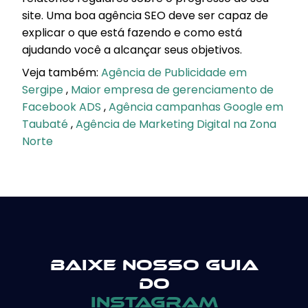
site. Uma boa agência SEO deve ser capaz de
explicar o que está fazendo e como está
ajudando você a alcançar seus objetivos.
Veja também:
Agência de Publicidade em
Sergipe
,
Maior empresa de gerenciamento de
Facebook ADS
,
Agência campanhas Google em
Taubaté
,
Agência de Marketing Digital na Zona
Norte
Baixe nosso guia
do
instagram