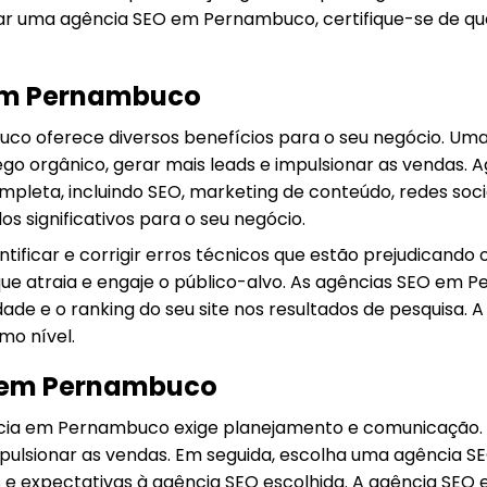
atar uma agência SEO em Pernambuco, certifique-se de q
 em Pernambuco
uco oferece diversos benefícios para o seu negócio. Um
ráfego orgânico, gerar mais leads e impulsionar as ven
completa, incluindo SEO, marketing de conteúdo, redes so
s significativos para o seu negócio.
ficar e corrigir erros técnicos que estão prejudicando 
 que atraia e engaje o público-alvo. As agências SEO em
idade e o ranking do seu site nos resultados de pesquis
mo nível.
 em Pernambuco
ia em Pernambuco exige planejamento e comunicação. C
impulsionar as vendas. Em seguida, escolha uma agência
s e expectativas à agência SEO escolhida. A agência S