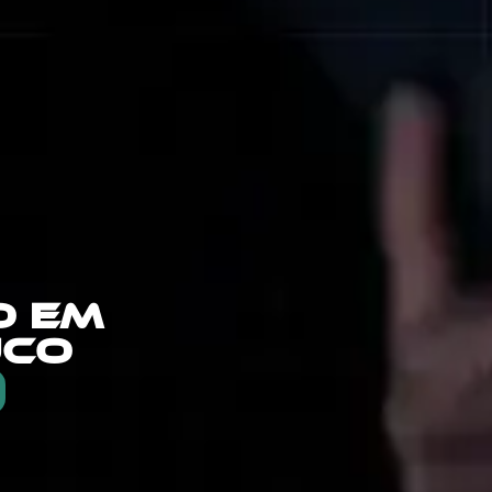
O EM
UCO