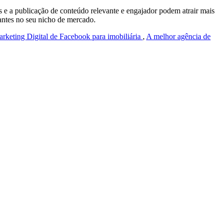
 e a publicação de conteúdo relevante e engajador podem atrair mais
evantes no seu nicho de mercado.
rketing Digital de Facebook para imobiliária
,
A melhor agência de