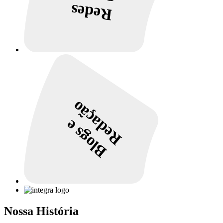
Redes
Redação
Blogs e
Nossa História