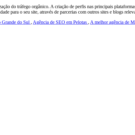
ão do tráfego orgânico. A criação de perfis nas principais plataformas
idade para o seu site, através de parcerias com outros sites e blogs rel
io Grande do Sul
,
Agência de SEO em Pelotas
,
A melhor agência de Ma