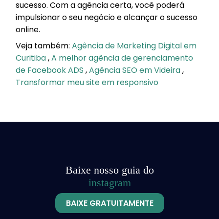
sucesso. Com a agência certa, você poderá
impulsionar o seu negócio e alcançar o sucesso
online.
Veja também:
Agência de Marketing Digital em
Curitiba
,
A melhor agência de gerenciamento
de Facebook ADS
,
Agência SEO em Videira
,
Transformar meu site em responsivo
Baixe nosso guia do
instagram
BAIXE GRATUITAMENTE