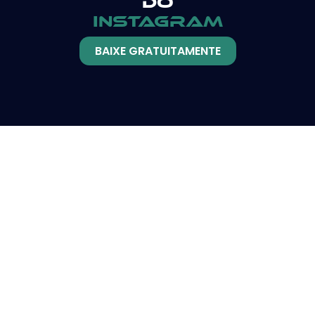
do
instagram
BAIXE GRATUITAMENTE
Serviços
Blogs e
GOOGLE ADS
Redação
Redes
SEO
Sociais