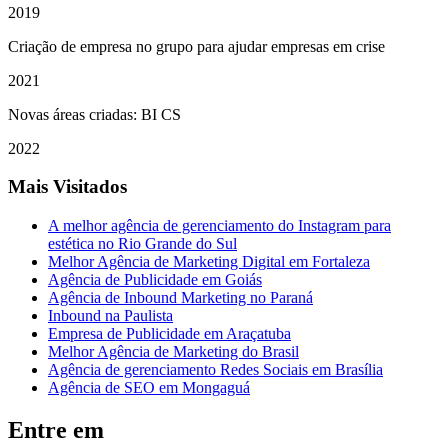
2019
Criação de empresa no grupo para ajudar empresas em crise
2021
Novas áreas criadas: BI CS
2022
Mais Visitados
A melhor agência de gerenciamento do Instagram para
estética no Rio Grande do Sul
Melhor Agência de Marketing Digital em Fortaleza
Agência de Publicidade em Goiás
Agência de Inbound Marketing no Paraná
Inbound na Paulista
Empresa de Publicidade em Araçatuba
Melhor Agência de Marketing do Brasil
Agência de gerenciamento Redes Sociais em Brasília
Agência de SEO em Mongaguá
Entre em