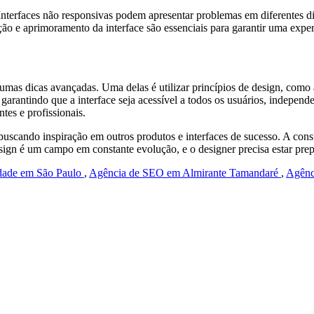
 Interfaces não responsivas podem apresentar problemas em diferentes di
ção e aprimoramento da interface são essenciais para garantir uma exper
umas dicas avançadas. Uma delas é utilizar princípios de design, como 
, garantindo que a interface seja acessível a todos os usuários, indepe
tes e profissionais.
 buscando inspiração em outros produtos e interfaces de sucesso. A co
esign é um campo em constante evolução, e o designer precisa estar pre
idade em São Paulo
,
Agência de SEO em Almirante Tamandaré
,
Agênc