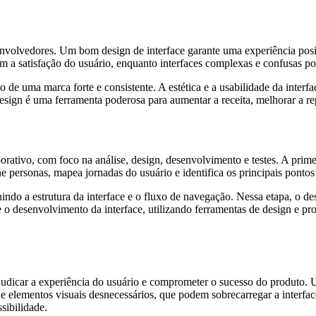
envolvedores. Um bom design de interface garante uma experiência posit
am a satisfação do usuário, enquanto interfaces complexas e confusas p
de uma marca forte e consistente. A estética e a usabilidade da interfa
gn é uma ferramenta poderosa para aumentar a receita, melhorar a rep
ativo, com foco na análise, design, desenvolvimento e testes. A primei
ne personas, mapea jornadas do usuário e identifica os principais ponto
indo a estrutura da interface e o fluxo de navegação. Nessa etapa, o des
 o desenvolvimento da interface, utilizando ferramentas de design e 
dicar a experiência do usuário e comprometer o sucesso do produto. Um
 de elementos visuais desnecessários, que podem sobrecarregar a interfa
sibilidade.