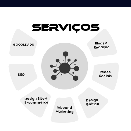
Serviços
Blogs e
GOOGLE ADS
Redação
Redes
SEO
Sociais
Design Site e
Design
E-commerce
Gráfico
Inbound
Marketing