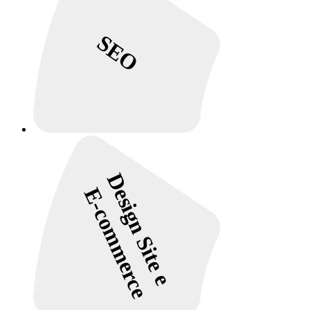
SEO
Design Site e
E-commerce