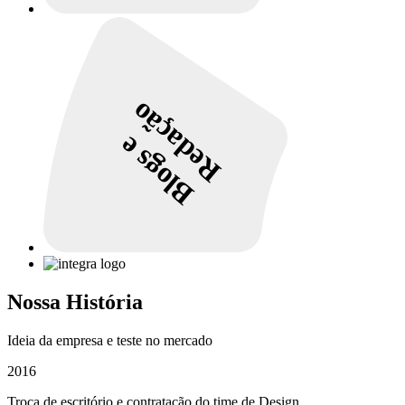
Redação
Blogs e
Nossa História
Ideia da empresa e teste no mercado
2016
Troca de escritório e contratação do time de Design