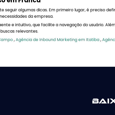
sso em Franca
 seguir algumas dicas. Em primeiro lugar, é preciso defini
s necessidades da empresa.
nte e intuitivo, que facilite a navegação do usuário. Alé
 buscas relevantes.
 Campo
,
Agência de Inbound Marketing em Itatiba
,
Agênci
Bai