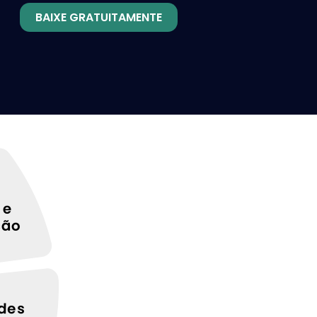
BAIXE GRATUITAMENTE
 e
ção
des