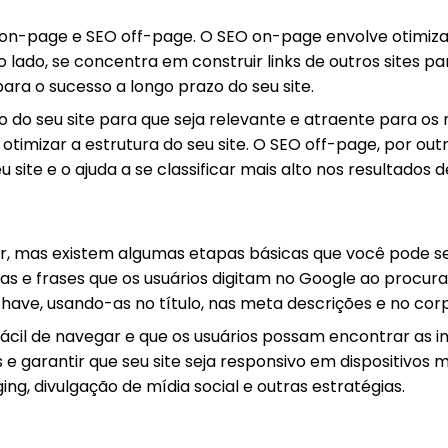
EO on-page e SEO off-page. O SEO on-page envolve otimiza
 lado, se concentra em construir links de outros sites p
ara o sucesso a longo prazo do seu site.
o seu site para que seja relevante e atraente para os m
otimizar a estrutura do seu site. O SEO off-page, por out
u site e o ajuda a se classificar mais alto nos resultados d
, mas existem algumas etapas básicas que você pode seg
vras e frases que os usuários digitam no Google ao procu
have, usando-as no título, nas meta descrições e no corp
fácil de navegar e que os usuários possam encontrar as i
os e garantir que seu site seja responsivo em dispositivos 
ging, divulgação de mídia social e outras estratégias.