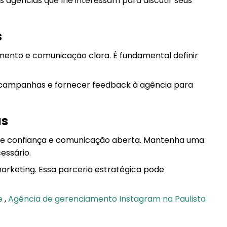
s agências que lhe interessam para discutir seus
s
mento e comunicação clara. É fundamental definir
 campanhas e fornecer feedback à agência para
as
 de confiança e comunicação aberta. Mantenha uma
essário.
marketing. Essa parceria estratégica pode
e
,
Agência de gerenciamento Instagram na Paulista